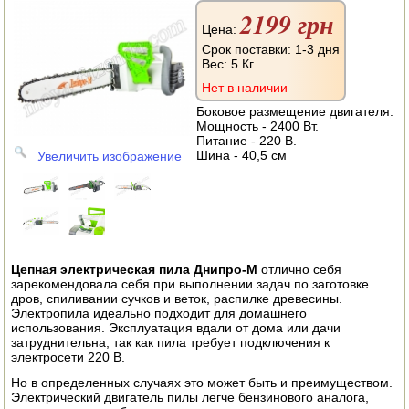
АВТОКЛАВЫ
2199 грн
Цена:
ДЛЯ ОГОРОДА
Срок поставки: 1-3 дня
Вес:
5 Кг
НАВЕСНОЕ ДЛЯ МОТОБЛОКОВ
Нет в наличии
Боковое размещение двигателя.
СЕПАРАТОРЫ И МАСЛОБОЙКИ
Мощность - 2400 Вт.
Питание - 220 В.
Шина - 40,5 см
Увеличить изображение
СЫРОВАРНИ
ШИНКОВКИ
ДЛЯ ДОМА И САДА
Цепная электрическая пила Днипро-М
отлично себя
ОБОГРЕВАТЕЛИ
зарекомендовала себя при выполнении задач по заготовке
дров, спиливании сучков и веток, распилке древесины.
ДРОВОКОЛЫ
Электропила идеально подходит для домашнего
использования. Эксплуатация вдали от дома или дачи
затруднительна, так как пила требует подключения к
ГАЗОВЫЕ БАЛЛОНЫ
электросети 220 В.
Но в определенных случаях это может быть и преимуществом.
НАСТОЛЬНЫЕ ПЛИТЫ
Электрический двигатель пилы легче бензинового аналога,