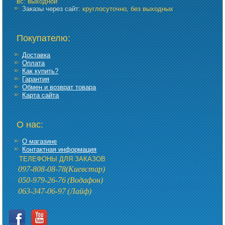
вс: выходной
Заказы через сайт:
круглосуточно, без выходных
Покупателю:
Доставка
Оплата
Как купить?
Гарантия
Обмен и возврат товара
Карта сайта
О нас:
О магазине
Контактная информация
ТЕЛЕФОНЫ ДЛЯ ЗАКАЗОВ
097-808-08-78
(Киевстар)
050-979-26-76
(Водафон)
063-347-06-97
(Лайф)