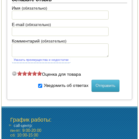
Имя
(обязательно)
ПОСУДА ДЛЯ КУХНИ
ДУШ ДЛЯ ДАЧИ И ДОМА
E-mail
(обязательно)
МАНГАЛЫ, КОПТИЛЬНИ
Комментарий
(обязательно)
ОРЕХОКОЛЫ
Указать преимущества и недостатки
Оценка для товара
Уведомить об ответах
График работы
:
call-центр:
пн-пт: 9:00-20:00
сб: 10:00-15:00