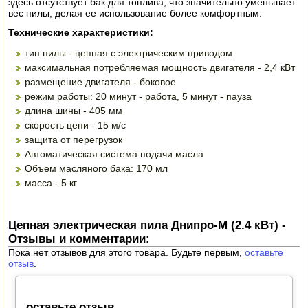
здесь отсутствует бак для топлива, что значительно уменьшает
вес пилы, делая ее использование более комфортным.
ЭЛЕКТРО И БЕНЗО ИНСТРУМЕНТ
Технические характеристики:
ОПРЫСКИВАТЕЛИ
тип пилы - цепная с электрическим приводом
максимальная потребляемая мощность двигателя - 2,4 кВт
ЭЛЕКТРО ШАШЛЫЧНИЦЫ
размещение двигателя - боковое
режим работы: 20 минут - работа, 5 минут - пауза
СОКОВЫЖИМАЛКИ
длина шины - 405 мм
скорость цепи - 15 м/с
СУШИЛКИ ПРОДУКТОВ
защита от перегрузок
Автоматическая система подачи масла
СОКОВАРКИ
Объем масляного бака: 170 мл
масса - 5 кг
ТОВАРЫ ДЛЯ ЗИМЫ
ДЛЯ ФЕРМЕРА
Цепная электрическая пила Днипро-М (2.4 кВт) -
Отзывы и комментарии:
ОБОРУДОВАНИЕ ДЛЯ ПЧЕЛОВОДСТВА
Пока нет отзывов для этого товара. Будьте первым,
оставьте
отзыв
.
ДОИЛЬНЫЕ АППАРАТЫ
СРЕДСТВА ОТ ВРЕДИТЕЛЕЙ
оставьте отзыв