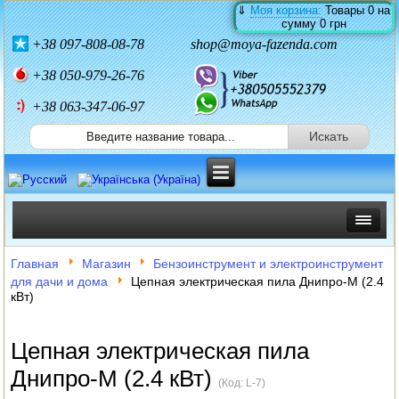
⇓
Моя корзина:
Товары
0
на
сумму
0 грн
+38
097-808-08-78
shop@moya-fazenda.com
+38
050-979-26-76
+38 063-347-06-97
ИНКУБАТОРЫ
Главная
Магазин
Бензоинструмент и электроинструмент
для дачи и дома
Цепная электрическая пила Днипро-М (2.4
ЗЕРНОДРОБИЛКИ
кВт)
КОРМОРЕЗКИ
Цепная электрическая пила
СОЛОМОРЕЗКИ
Днипро-М (2.4 кВт)
(Код:
L-7
)