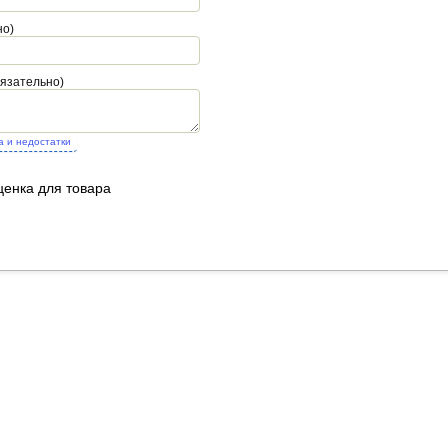
но)
бязательно)
а и недостатки
ценка для товара