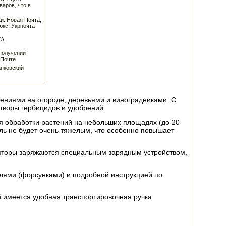
варов, что в
и: Новая Почта,
юкс, Укрпочта
ТА
получении
 Почте
анковский
тениями на огороде, деревьями и виноградниками. С
творы гербицидов и удобрений.
ля обработки растений на небольших площадях (до 20
ль не будет очень тяжелым, что особенно повышает
ляторы заряжаются специальным зарядным устройством,
лями (форсунками) и подробной инструкцией по
й имеется удобная транспортировочная ручка.