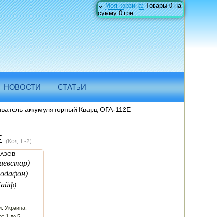
⇓
Моя корзина:
Товары
0
на
сумму
0 грн
НОВОСТИ
СТАТЬИ
ватель аккумуляторный Кварц ОГА-112Е
Е
(Код:
L-2
)
КАЗОВ
иевстар)
Водафон)
Лайф)
и: Украина.
от 1 до 5