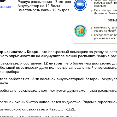
Радиус распыления - 7 метров.
рабочих дней (то
Аккумулятор на 12 Вольт.
наличии)
ажение
Вместимость бака - 12 литров.
Способы доставк
Деливери, Автол
ОПЛА
наличными, при 
товара на Новой
предоплата на б
расчетный счет
прыскиватель Кварц
- это прекрасный помощник по уходу за рас
кого опрыскивателя на аккумуляторе можно распылять жидкие рас
прыскивателя составляет
12 литров
, чего более чем достаточно д
небольшой вместимости даже полностью заправленный опрыскивате
ии прибора.
теля работает от 12-ти вольтной аккумуляторной батареи. Аккуму
лекте.
тройства опрыскиватель комплектуется двумя сменными распылите
ловиной очень быстро наполняется жидкостью. Рядом с горловино
умуляторного опрыскивателя Кварц ОГ-112Е: