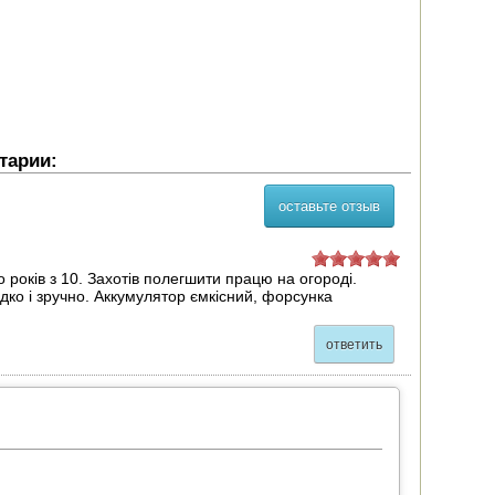
тарии:
оставьте отзыв
років з 10. Захотів полегшити працю на огороді.
дко і зручно. Аккумулятор ємкісний, форсунка
ответить