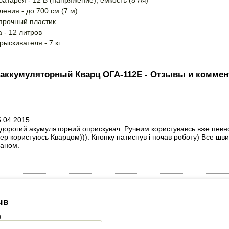
атарея - 12 В (напряжение), емкость (8 Ач)
ения - до 700 см (7 м)
 прочный пластик
 - 12 литров
рыскивателя - 7 кг
аккумуляторный Кварц ОГА-112Е - Отзывы и коммен
5.04.2015
дорогий акумуляторний оприскувач. Ручним користувавсь вже певно 
ер користуюсь Кварцом))). Кнопку натиснув і почав роботу) Все шви
аном.
ыв
)