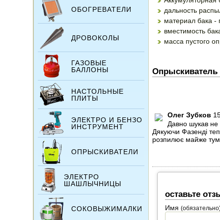
Аккумуляторная б
ОБОГРЕВАТЕЛИ
дальность распыл
материал бака -
вместимость бака
ДРОВОКОЛЫ
масса пустого оп
ГАЗОВЫЕ
БАЛЛОНЫ
Опрыскиватель 
НАСТОЛЬНЫЕ
ПЛИТЫ
Олег Зубков
1
ЭЛЕКТРО И БЕНЗО
Давно шукав не 
ИНСТРУМЕНТ
Дякуючи Фазенді теп
розпилює майже тум
ОПРЫСКИВАТЕЛИ
ЭЛЕКТРО
ШАШЛЫЧНИЦЫ
оставьте отз
Имя
СОКОВЫЖИМАЛКИ
(обязательно