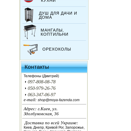
КУХНИ
ДУШ ДЛЯ ДАЧИ И
ДОМА
МАНГАЛЫ,
КОПТИЛЬНИ
ОРЕХОКОЛЫ
ИНКУБАТОРЫ
Контакты
ЗЕРНОДРОБИЛКИ
Телефоны (Дмитрий)
097-808-08-78
КОРМОРЕЗКИ
050-979-26-76
063-347-06-97
СОЛОМОРЕЗКИ
e-mail:
shop@moya-fazenda.com
Адрес: г.Киев, ул.
АВТОКЛАВЫ
Здолбуновская, 36
Доставка по всей Украине:
ДЛЯ ОГОРОДА
Киев, Днепр, Кривой Рог, Запорожье,