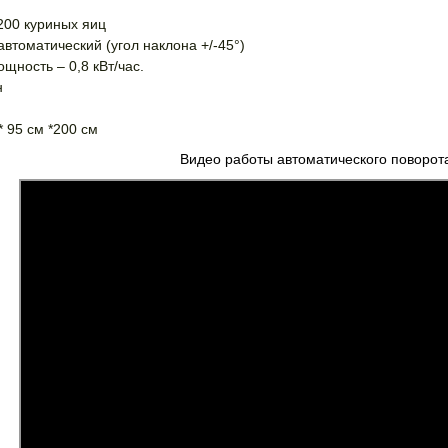
200 куриных яиц
автоматический (угол наклона +/-45°)
щность – 0,8 кВт/час.
н
* 95 см *200 см
Видео работы автоматического поворота