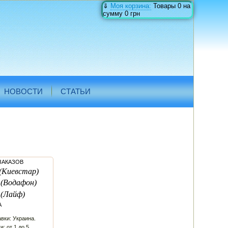
⇓
Моя корзина:
Товары
0
на
сумму
0 грн
НОВОСТИ
СТАТЬИ
ЗАКАЗОВ
(Киевстар)
(Водафон)
(Лайф)
А
вки: Украина.
и: от 1 до 5