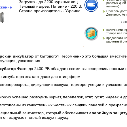
Загрузка - до 2200 куриных яиц.
рабочих дней 
Тэновый нагрев. Питание - 220 В.
наличии)
ажение
Страна производитель - Украина.
Способы дост
Деливери, Ав
ОП
наличными, п
товара на Но
предоплата н
расчетный сч
рский инкубатор
от бытового? Несомненно это большая вместител
егуляции, увлажнения.
кубатор
Фазенда 2400 РВ обладает всеми вышеперечисленными 
о инкубатора хватает даже для птицеферм.
втопереворота, циркуляции воздуха, терморегуляции и увлажнени
ожно успешно разводить курчат, перепелок, утят, гусят, индеек и др
зготовлены из качественных жестяных сэндвич панелей с прекрасн
специальный вентилятор, который обеспечивает
аварийную защиту
я он выдувает теплый воздух наружу.