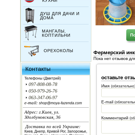
КУХНИ
ДУШ ДЛЯ ДАЧИ И
ДОМА
МАНГАЛЫ,
П
КОПТИЛЬНИ
ОРЕХОКОЛЫ
Фермерский инк
Пока нет отзывов дл
ИНКУБАТОРЫ
Контакты
ЗЕРНОДРОБИЛКИ
оставьте отз
Телефоны (Дмитрий)
097-808-08-78
Имя
(обязательно
КОРМОРЕЗКИ
050-979-26-76
063-347-06-97
E-mail
СОЛОМОРЕЗКИ
(обязатель
e-mail:
shop@moya-fazenda.com
Адрес: г.Киев, ул.
АВТОКЛАВЫ
Здолбуновская, 36
Комментарий
(о
Доставка по всей Украине:
ДЛЯ ОГОРОДА
Киев, Днепр, Кривой Рог, Запорожье,