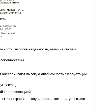
(товаров, что в
авки: Новая Почта,
толюкс, Укрпочта
ЛАТА
ри получении
вой Почте
а банковский
ет
ьность, высокая надежность, наличие систем
особенностями.
я обеспечивают высокую автономность эксплуатации
угих птиц.
ой теплоизоляцией.
 от перегрева
– в случае роста температуры выше