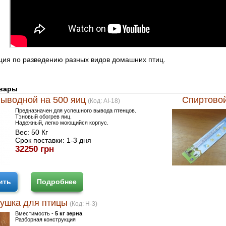
кция по разведению разных видов домашних птиц.
овары
выводной на 500 яиц
Спиртовой
(Код:
AI-18
)
Предназначен для успешного вывода птенцов.
Тэновый обогрев яиц.
Надежный, легко моющийся корпус.
Вес:
50 Кг
Срок поставки:
1-3 дня
32250 грн
ить
Подробнее
мушка для птицы
(Код:
H-3
)
Вместимость -
5 кг зерна
Разборная конструкция