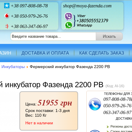
+38
097-808-08-78
shop@moya-fazenda.com
+38
050-979-26-76
+38 063-347-06-97
АЗИН
ДОСТАВКА И ОПЛАТА
КАК СДЕЛАТЬ ЗАКАЗ
Инкубаторы
Фермерский инкубатор Фазенда 2200 РВ
 инкубатор Фазенда 2200 РВ
(Код:
AI-16
)
ТЕЛЕФОНЫ ДЛЯ 
51955 грн
097-808-08-78
Цена:
050-979-26-76
Срок поставки: 1-3 дня
063-347-06-97
Вес:
110 Кг
ДОСТАВК
Нет в наличии
Регионы доста
Сроки доставк