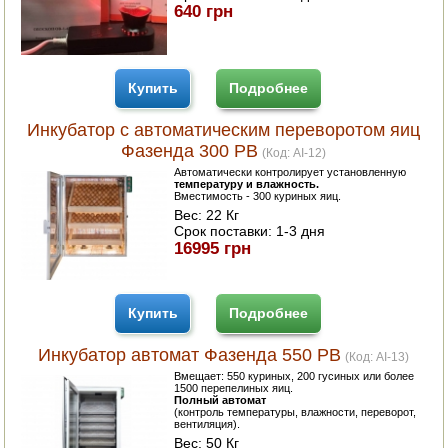
640 грн
Купить
Подробнее
Инкубатор с автоматическим переворотом яиц
Фазенда 300 РВ
(Код:
AI-12
)
Автоматически контролирует установленную
температуру и влажность.
Вместимость - 300 куриных яиц.
Вес:
22 Кг
Срок поставки:
1-3 дня
16995 грн
Купить
Подробнее
Инкубатор автомат Фазенда 550 РВ
(Код:
AI-13
)
Вмещает: 550 куриных, 200 гусиных или более
1500 перепелиных яиц.
Полный автомат
(контроль температуры, влажности, переворот,
вентиляция).
Вес:
50 Кг