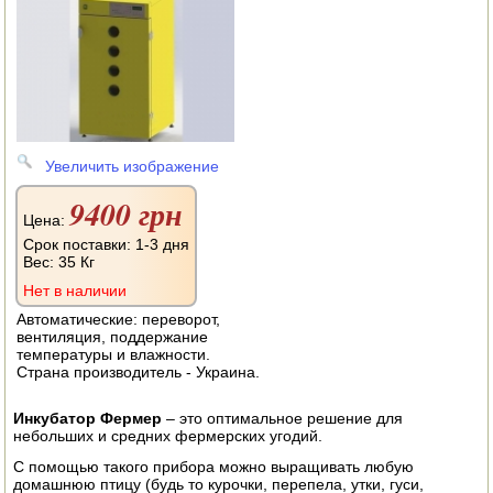
АВТОКЛАВЫ
ДЛЯ ОГОРОДА
НАВЕСНОЕ ДЛЯ МОТОБЛОКОВ
СЕПАРАТОРЫ И МАСЛОБОЙКИ
Увеличить изображение
СЫРОВАРНИ
9400 грн
Цена:
ШИНКОВКИ
Срок поставки: 1-3 дня
Вес:
35 Кг
ДЛЯ ДОМА И САДА
Нет в наличии
Автоматические: переворот,
ОБОГРЕВАТЕЛИ
вентиляция, поддержание
температуры и влажности.
Страна производитель - Украина.
ДРОВОКОЛЫ
Инкубатор Фермер
– это оптимальное решение для
ГАЗОВЫЕ БАЛЛОНЫ
небольших и средних фермерских угодий.
С помощью такого прибора можно выращивать любую
НАСТОЛЬНЫЕ ПЛИТЫ
домашнюю птицу (будь то курочки, перепела, утки, гуси,