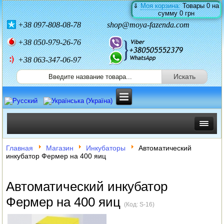
⇓
Моя корзина:
Товары
0
на
сумму
0 грн
+38
097-808-08-78
shop@moya-fazenda.com
+38
050-979-26-76
+38 063-347-06-97
ИНКУБАТОРЫ
Главная
Магазин
Инкубаторы
Автоматический
инкубатор Фермер на 400 яиц
ЗЕРНОДРОБИЛКИ
Автоматический инкубатор
КОРМОРЕЗКИ
Фермер на 400 яиц
(Код:
S-16
)
СОЛОМОРЕЗКИ