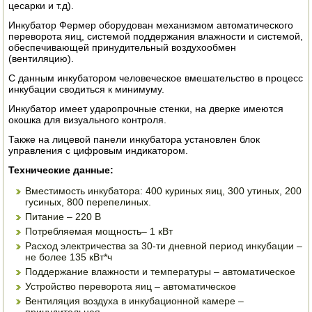
цесарки и т.д).
ЭЛЕКТРО И БЕНЗО ИНСТРУМЕНТ
Инкубатор Фермер оборудован механизмом автоматического
переворота яиц, системой поддержания влажности и системой,
ОПРЫСКИВАТЕЛИ
обеспечивающей принудительный воздухообмен
(вентиляцию).
ЭЛЕКТРО ШАШЛЫЧНИЦЫ
С данным инкубатором человеческое вмешательство в процесс
инкубации сводиться к минимуму.
СОКОВЫЖИМАЛКИ
Инкубатор имеет ударопрочные стенки, на дверке имеются
окошка для визуального контроля.
СУШИЛКИ ПРОДУКТОВ
Также на лицевой панели инкубатора установлен блок
управления с цифровым индикатором.
СОКОВАРКИ
Технические данные:
ТОВАРЫ ДЛЯ ЗИМЫ
Вместимость инкубатора: 400 куриных яиц, 300 утиных, 200
гусиных, 800 перепелиных.
Питание – 220 В
ДЛЯ ФЕРМЕРА
Потребляемая мощность– 1 кВт
Расход электричества за 30-ти дневной период инкубации –
ОБОРУДОВАНИЕ ДЛЯ ПЧЕЛОВОДСТВА
не более 135 кВт*ч
Поддержание влажности и температуры – автоматическое
ДОИЛЬНЫЕ АППАРАТЫ
Устройство переворота яиц – автоматическое
Вентиляция воздуха в инкубационной камере –
СРЕДСТВА ОТ ВРЕДИТЕЛЕЙ