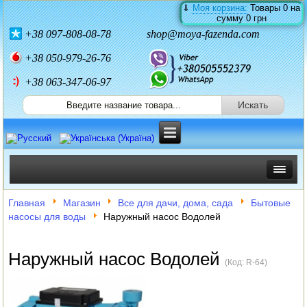
⇓
Моя корзина:
Товары
0
на
сумму
0 грн
+38
097-808-08-78
shop@moya-fazenda.com
+38
050-979-26-76
+38 063-347-06-97
ИНКУБАТОРЫ
Главная
Магазин
Все для дачи, дома, сада
Бытовые
насосы для воды
Наружный насос Водолей
ЗЕРНОДРОБИЛКИ
КОРМОРЕЗКИ
Наружный насос Водолей
(Код:
R-64
)
СОЛОМОРЕЗКИ