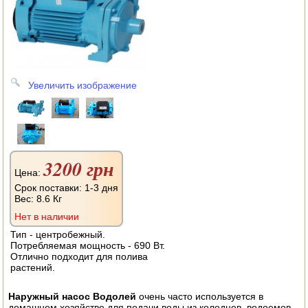
АВТОКЛАВЫ
ДЛЯ ОГОРОДА
НАВЕСНОЕ ДЛЯ МОТОБЛОКОВ
Увеличить изображение
СЕПАРАТОРЫ И МАСЛОБОЙКИ
СЫРОВАРНИ
ШИНКОВКИ
3200 грн
Цена:
ДЛЯ ДОМА И САДА
Срок поставки: 1-3 дня
Вес:
8.6 Кг
ОБОГРЕВАТЕЛИ
Нет в наличии
Тип - центробежный.
ДРОВОКОЛЫ
Потребляемая мощность - 690 Вт.
Отлично подходит для полива
ГАЗОВЫЕ БАЛЛОНЫ
растений.
НАСТОЛЬНЫЕ ПЛИТЫ
Наружный насос Водолей
очень часто используется в
домашнем хозяйстве для подачи воды из колодцев, водоемов,