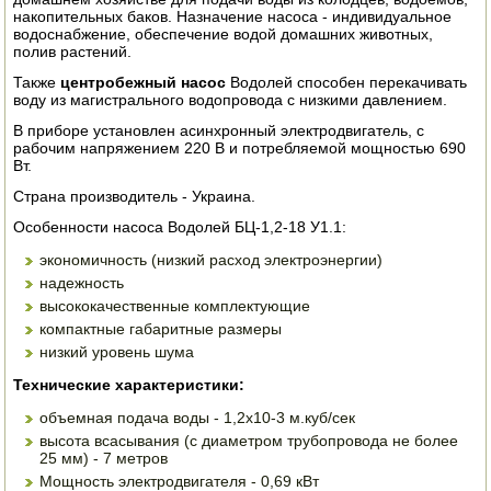
накопительных баков. Назначение насоса - индивидуальное
ЭЛЕКТРО И БЕНЗО ИНСТРУМЕНТ
водоснабжение, обеспечение водой домашних животных,
полив растений.
ОПРЫСКИВАТЕЛИ
Также
центробежный насос
Водолей способен перекачивать
воду из магистрального водопровода с низкими давлением.
ЭЛЕКТРО ШАШЛЫЧНИЦЫ
В приборе установлен асинхронный электродвигатель, с
рабочим напряжением 220 В и потребляемой мощностью 690
СОКОВЫЖИМАЛКИ
Вт.
Страна производитель - Украина.
СУШИЛКИ ПРОДУКТОВ
Особенности насоса Водолей БЦ-1,2-18 У1.1:
СОКОВАРКИ
экономичность (низкий расход электроэнергии)
надежность
ТОВАРЫ ДЛЯ ЗИМЫ
высококачественные комплектующие
компактные габаритные размеры
ДЛЯ ФЕРМЕРА
низкий уровень шума
Технические характеристики:
ОБОРУДОВАНИЕ ДЛЯ ПЧЕЛОВОДСТВА
объемная подача воды - 1,2х10-3 м.куб/сек
ДОИЛЬНЫЕ АППАРАТЫ
высота всасывания (с диаметром трубопровода не более
25 мм) - 7 метров
Мощность электродвигателя - 0,69 кВт
СРЕДСТВА ОТ ВРЕДИТЕЛЕЙ