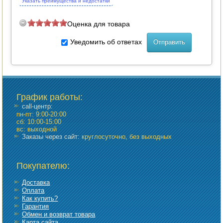
Указать преимущества и недостатки
Оценка для товара
Уведомить об ответах
График работы
:
call-центр:
пн-пт: 9:00-20:00
сб: 10:00-15:00
вс: выходной
Заказы через сайт:
круглосуточно, без выходных
Покупателю:
Доставка
Оплата
Как купить?
Гарантия
Обмен и возврат товара
Карта сайта