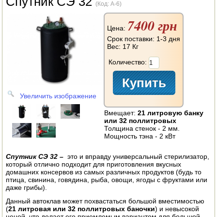
Спутник СЭ 32
АВТОКЛАВЫ
(Код:
A-6
)
7400 грн
ДЛЯ ОГОРОДА
Цена:
Срок поставки: 1-3 дня
НАВЕСНОЕ ДЛЯ МОТОБЛОКОВ
Вес:
17 Кг
Количество:
СЕПАРАТОРЫ И МАСЛОБОЙКИ
СЫРОВАРНИ
Увеличить изображение
ШИНКОВКИ
Вмещает:
21 литровую банку
или 32 поллитровых
ДЛЯ ДОМА И САДА
Толщина стенок - 2 мм.
Мощность тэна - 2 кВт
ОБОГРЕВАТЕЛИ
Спутник СЭ 32 –
это и вправду универсальный стерилизатор,
который отлично подходит для приготовления вкусных
ДРОВОКОЛЫ
домашних консервов из самых различных продуктов (будь то
птица, свинина, говядина, рыба, овощи, ягоды с фруктами или
ГАЗОВЫЕ БАЛЛОНЫ
даже грибы).
Данный автоклав может похвастаться большой вместимостью
НАСТОЛЬНЫЕ ПЛИТЫ
(
21 литровая или 32 поллитровых баночки
) и невысокой
ценой, что делает его приемлемым вариантом для большой