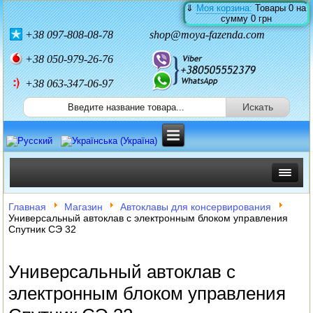
⇓
Моя корзина:
Товары
0
на
сумму
0 грн
+38
097-808-08-78
shop@moya-fazenda.com
+38
050-979-26-76
+38 063-347-06-97
ИНКУБАТОРЫ
Главная
Магазин
Автоклавы для консервирования
Универсальный автоклав с электронным блоком управления
ЗЕРНОДРОБИЛКИ
Спутник СЭ 32
КОРМОРЕЗКИ
Универсальный автоклав с
СОЛОМОРЕЗКИ
электронным блоком управления