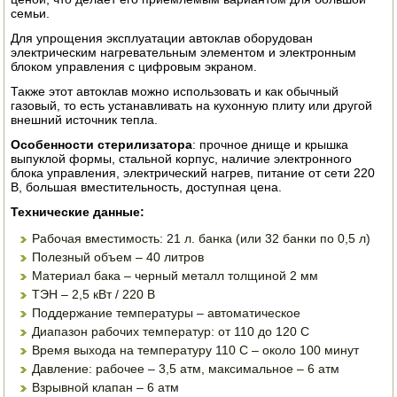
семьи.
ЭЛЕКТРО И БЕНЗО ИНСТРУМЕНТ
Для упрощения эксплуатации автоклав оборудован
электрическим нагревательным элементом и электронным
ОПРЫСКИВАТЕЛИ
блоком управления с цифровым экраном.
Также этот автоклав можно использовать и как обычный
ЭЛЕКТРО ШАШЛЫЧНИЦЫ
газовый, то есть устанавливать на кухонную плиту или другой
внешний источник тепла.
СОКОВЫЖИМАЛКИ
Особенности стерилизатора
: прочное днище и крышка
выпуклой формы, стальной корпус, наличие электронного
СУШИЛКИ ПРОДУКТОВ
блока управления, электрический нагрев, питание от сети 220
В, большая вместительность, доступная цена.
СОКОВАРКИ
Технические данные:
Рабочая вместимость: 21 л. банка (или 32 банки по 0,5 л)
ТОВАРЫ ДЛЯ ЗИМЫ
Полезный объем – 40 литров
Материал бака – черный металл толщиной 2 мм
ДЛЯ ФЕРМЕРА
ТЭН – 2,5 кВт / 220 В
Поддержание температуры – автоматическое
ОБОРУДОВАНИЕ ДЛЯ ПЧЕЛОВОДСТВА
Диапазон рабочих температур: от 110 до 120 С
Время выхода на температуру 110 С – около 100 минут
ДОИЛЬНЫЕ АППАРАТЫ
Давление: рабочее – 3,5 атм, максимальное – 6 атм
Взрывной клапан – 6 атм
СРЕДСТВА ОТ ВРЕДИТЕЛЕЙ