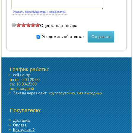
Указать преимущества и недостатки
Оценка для товара
Уведомить об ответах
График работы
:
call-центр:
пн-пт: 9:00-20:00
сб: 10:00-15:00
вс: выходной
Заказы через сайт:
круглосуточно, без выходных
Покупателю:
Доставка
Оплата
Как купить?