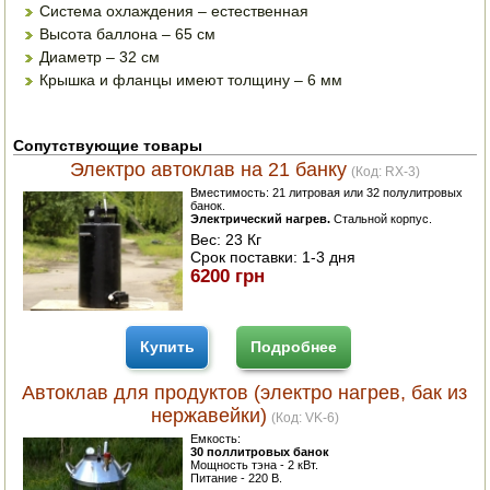
Система охлаждения – естественная
Высота баллона – 65 см
ПОСУДА ДЛЯ КУХНИ
Диаметр – 32 см
Крышка и фланцы имеют толщину – 6 мм
ДУШ ДЛЯ ДАЧИ И ДОМА
МАНГАЛЫ, КОПТИЛЬНИ
Сопутствующие товары
Электро автоклав на 21 банку
(Код:
RX-3
)
ОРЕХОКОЛЫ
Вместимость: 21 литровая или 32 полулитровых
банок.
Электрический нагрев.
Стальной корпус.
Вес:
23 Кг
Срок поставки:
1-3 дня
6200 грн
Купить
Подробнее
Автоклав для продуктов (электро нагрев, бак из
нержавейки)
(Код:
VK-6
)
Емкость:
30 поллитровых банок
Мощность тэна - 2 кВт.
Питание - 220 В.