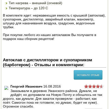
Тип нагрева – внешний (огневой)
Температура – до 120 С
ПОСУДА ДЛЯ КУХНИ
В комплекте идет: нержавеющая емкость с крышкой (автоклав),
ДУШ ДЛЯ ДАЧИ И ДОМА
сухопарник, дистиллятор, аварийный клапан, манометр,
штуцер для накачивания воздуха, градусник, водогонные
трубки.
МАНГАЛЫ, КОПТИЛЬНИ
При покупке любого из наших автоклавом Вы получаете в
подарок наш сборник рецептов!
ОРЕХОКОЛЫ
Автоклав с дистиллятором и сухопарником
(барботером) - Отзывы и комментарии:
оставьте отзыв
Георгий Иванович
16.08.2016
Заказывали в деревню Уманского района. Думали, не
дойдёт, но доправили на Новую Почту и обошлось не так
дорого, как думали. Для закаток проверяли - работает, как
поёт. Самогон пока не готовили, но думаю, будет не хуже).
Огромное спасибо.