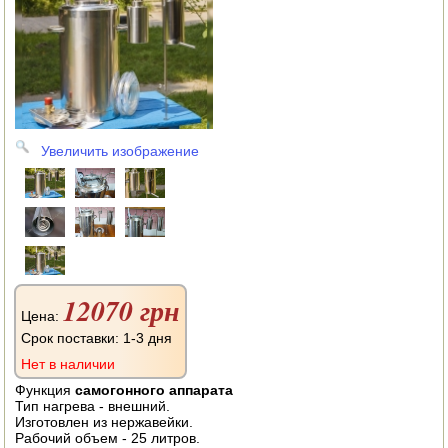
АВТОКЛАВЫ
ДЛЯ ОГОРОДА
НАВЕСНОЕ ДЛЯ МОТОБЛОКОВ
СЕПАРАТОРЫ И МАСЛОБОЙКИ
Увеличить изображение
СЫРОВАРНИ
ШИНКОВКИ
ДЛЯ ДОМА И САДА
12070 грн
ОБОГРЕВАТЕЛИ
Цена:
Срок поставки: 1-3 дня
ДРОВОКОЛЫ
Нет в наличии
ГАЗОВЫЕ БАЛЛОНЫ
Функция
самогонного аппарата
Тип нагрева - внешний.
Изготовлен из нержавейки.
НАСТОЛЬНЫЕ ПЛИТЫ
Рабочий объем - 25 литров.