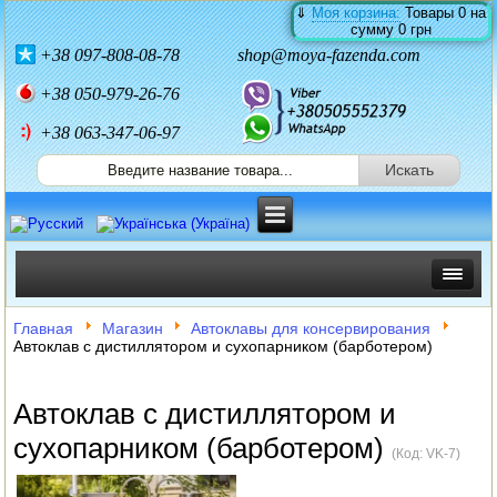
⇓
Моя корзина:
Товары
0
на
сумму
0 грн
+38
097-808-08-78
shop@moya-fazenda.com
+38
050-979-26-76
+38 063-347-06-97
ИНКУБАТОРЫ
Главная
Магазин
Автоклавы для консервирования
Автоклав с дистиллятором и сухопарником (барботером)
ЗЕРНОДРОБИЛКИ
Автоклав с дистиллятором и
КОРМОРЕЗКИ
сухопарником (барботером)
(Код:
VK-7
)
СОЛОМОРЕЗКИ