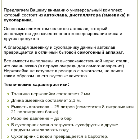
ЭЛЕКТРО И БЕНЗО ИНСТРУМЕНТ
Предлагаем Вашему вниманию универсальный комплект,
который состоит из
автоклава, дистиллятора (змеевика) и
ОПРЫСКИВАТЕЛИ
сухопарника
.
Основным элементом является автоклав, который
ЭЛЕКТРО ШАШЛЫЧНИЦЫ
используется для качественного консервирования мяса и
других продуктов.
СОКОВЫЖИМАЛКИ
А благодаря змеевику и сухопарнику данный автоклав
превращается в отличный бытовой
самогонный аппарат
.
СУШИЛКИ ПРОДУКТОВ
Все емкости выполнены из высококачественной нерж. стали,
что очень важно (в первую очередь для самогоноварения).
Нержавейка не вступает в реакцию с алкоголем, не влияя
СОКОВАРКИ
таким образом на его вкусовые качества.
ТОВАРЫ ДЛЯ ЗИМЫ
Технические характеристики:
Толщина нержавейки составляет 2 мм.
ДЛЯ ФЕРМЕРА
Длина змеевика составляет 2,3 м.
Емкость автоклава – 25 литров (поместится 8 литровых или
ОБОРУДОВАНИЕ ДЛЯ ПЧЕЛОВОДСТВА
21 поллитровая банка).
Рабочее давление – до 6 бар
ДОИЛЬНЫЕ АППАРАТЫ
В сухопарник можно загружать сухофрукты и другие
продукты или заливать воду.
Сухопарник с водой превращается в барботер.
СРЕДСТВА ОТ ВРЕДИТЕЛЕЙ